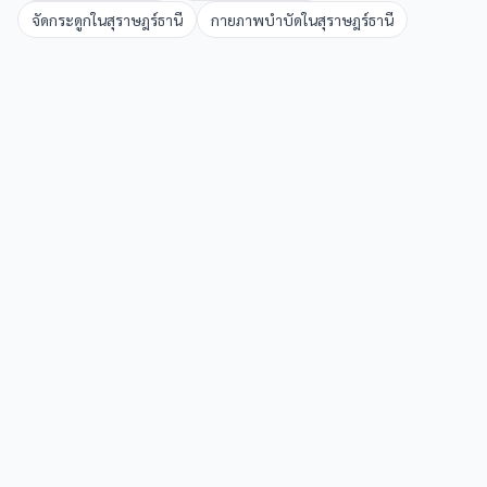
จัดกระดูก
ใน
สุราษฎร์ธานี
กายภาพบำบัด
ใน
สุราษฎร์ธานี