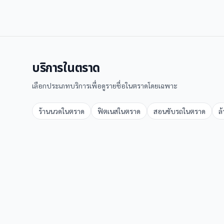
บริการใน
ตราด
เลือกประเภทบริการเพื่อดูรายชื่อใน
ตราด
โดยเฉพาะ
ร้านนวด
ใน
ตราด
ฟิตเนส
ใน
ตราด
สอนขับรถ
ใน
ตราด
ล