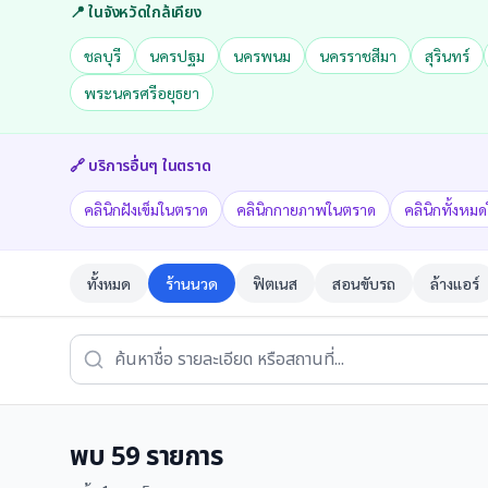
📍 ในจังหวัดใกล้เคียง
ชลบุรี
นครปฐม
นครพนม
นครราชสีมา
สุรินทร์
พระนครศรีอยุธยา
🔗 บริการอื่นๆ ใน
ตราด
คลินิกฝังเข็มในตราด
คลินิกกายภาพในตราด
คลินิกทั้งหม
ทั้งหมด
ร้านนวด
ฟิตเนส
สอนขับรถ
ล้างแอร์
พบ
59
รายการ