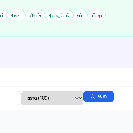
รี
สงขลา
สุโขทัย
สุราษฎร์ธานี
ตรัง
พัทลุง
ค้นหา