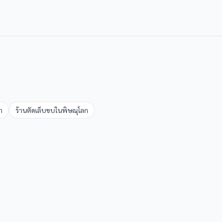
ก
ร้านตัดเล็บขบ
ใน
พิษณุโลก