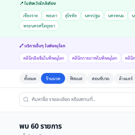
📍 ในจังหวัดใกล้เคียง
เชียงราย
พะเยา
สุโขทัย
นครปฐม
นครพนม
น
พระนครศรีอยุธยา
🔗 บริการอื่นๆ ใน
พิษณุโลก
คลินิกฝังเข็มในพิษณุโลก
คลินิกกายภาพในพิษณุโลก
คลินิ
ทั้งหมด
ร้านนวด
ฟิตเนส
สอนขับรถ
ล้างแอร์
พบ
60
รายการ