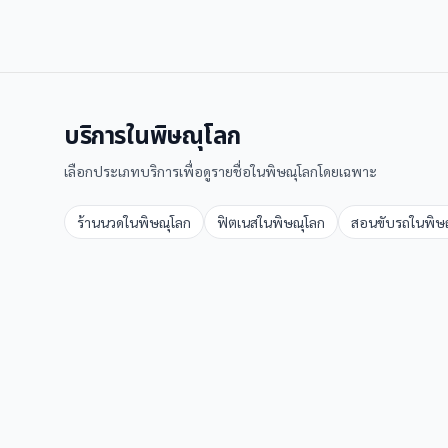
บริการใน
พิษณุโลก
เลือกประเภทบริการเพื่อดูรายชื่อใน
พิษณุโลก
โดยเฉพาะ
ร้านนวด
ใน
พิษณุโลก
ฟิตเนส
ใน
พิษณุโลก
สอนขับรถ
ใน
พิษ