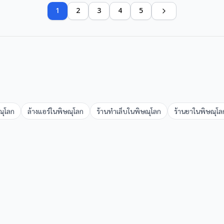
1
2
3
4
5
ณุโลก
ล้างแอร์
ใน
พิษณุโลก
ร้านทำเล็บ
ใน
พิษณุโลก
ร้านยา
ใน
พิษณุโล