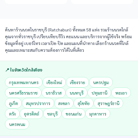
ค้นหาร้านนวดในราชบุรี (Ratchaburi) ทั้งหมด 58 แห่ง รวมร้านนวดใกล้
คุณจากทั่วราชบุรี เปรียบเทียบรีวิว คะแนน และบริการจากผู้ใช้จริง พร้อม
ข้อมูลที่อยู่ เบอร์โทร เวลาเปิด-ปิด และแผนที่นำทาง เลือกร้านนวดที่ใกล้
คุณและเหมาะสมกับความต้องการได้ในที่เดียว
📍 ในจังหวัดใกล้เคียง
กรุงเทพมหานคร
เชียงใหม่
เชียงราย
นครปฐม
นครศรีธรรมราช
นราธิวาส
นนทบุรี
ปทุมธานี
พะเยา
ภูเก็ต
สมุทรปราการ
สงขลา
สุโขทัย
สุราษฎร์ธานี
ตรัง
อุตรดิตถ์
ชลบุรี
ขอนแก่น
มุกดาหาร
นครพนม