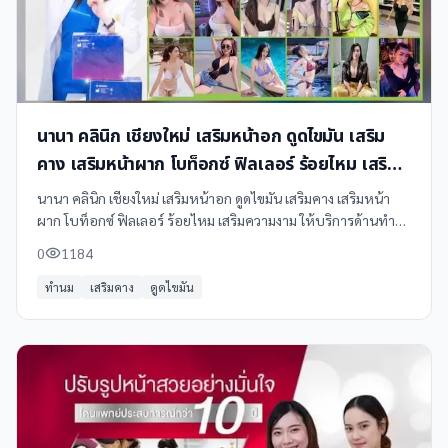
นานา คลินิก เชียงใหม่ เสริมหน้าอก ดูดไขมัน เสริม
คาง เสริมหน้าผาก โบท็อกซ์ ฟิลเลอร์ ร้อยไหม เสริม
ความงาม
นานา คลินิก เชียงใหม่ เสริมหน้าอก ดูดไขมัน เสริมคาง เสริมหน้า
ผาก โบท็อกซ์ ฟิลเลอร์ ร้อยไหม เสริมความงาม ให้บริการด้านทำ
นม, เสริมคาง, ดูดไขมัน, ฉีดสลายไขมัน, ฟิลเลอร์ ในพิษณุโลก โทร
0
1184
097 992 7109 ดูข้อมูลเพิ่มเติม รีวิว และแผนที่ได้ที่ Clinicintrend
ทำนม
เสริมคาง
ดูดไขมัน