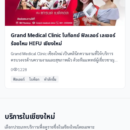
Grand Medical Clinic โบท็อกซ์ ฟิลเลอร์ เลเซอร์
ร้อยไหม HIFU เขียงใหม่
Grand Medical Clinic เชียงใหม่ เป็นคลินิกความงามที่ให้บริการ
ครบวงจรด้านความงามและสุขภาพผิว ด้วยทีมแพทย์ผู้เชี่ยวชาญ
และเทคโนโลยีทันสมัย
0
1228
ฟิลเลอร์
โบท็อก
ทำลักยิ้ม
บริการใน
เชียงใหม่
เลือกประเภทบริการเพื่อดูรายชื่อใน
เชียงใหม่
โดยเฉพาะ