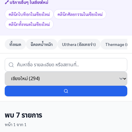
🔗 บริการอื่นๆ ใน
เชียงใหม่
คลินิกโบท็อกในเชียงใหม่
คลินิกศัลยกรรมในเชียงใหม่
คลินิกทั้งหมดในเชียงใหม่
ทั้งหมด
ฉีดลดน้ำหนัก
Ulthera (อัลเทอร่า)
Thermage (เทอ
พบ
7
รายการ
หน้า
1
จาก
1