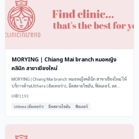
MORYING | Chiang Mai branch หมอหญิง
คลินิก สาขาเชียงใหม่
MORYING | Chiang Mai branch หมอหญิงคลินิก สาขาเชียงใหม่ ให้
บริการด้านUlthera (อัลเทอร่า), ฉีดสลายไขมัน, ฟิลเลอร์, ลด
เหนียง ในพิษณุโลก โทร 053 105 540 ดูข้อมูลเพิ่มเติม รีวิว และ
0
1193
แผนที่ได้ที่ Clinicintrend
Ulthera (อัลเทอร่า)
ฉีดสลายไขมัน
ฟิลเลอร์