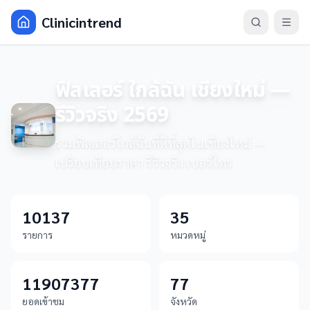
Clinicintrend
ฟิลเลอร์ ใกล้ฉัน เชียงใหม่ —
รีวิวจริง 2569
รวมฟิลเลอร์ใกล้ฉันที่ดีที่สุดในเชียงใหม่ —
เปรียบเทียบราคา รีวิวจริง เบอร์โทร
10137
35
รายการ
หมวดหมู่
11907377
77
ยอดเข้าชม
จังหวัด