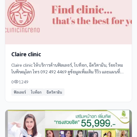
Claire clinic
Claire clinic ให้บริการด้านฟิลเลอร์, โบท็อก, ฉีดวิตามิน, ร้อยไหม
ในพิษณุโลก โทร 092 492 4469 ดูข้อมูลเพิ่มเติม รีวิว และแผนที่
ได้ที่ Clinicintrend
0
1249
ฟิลเลอร์
โบท็อก
ฉีดวิตามิน