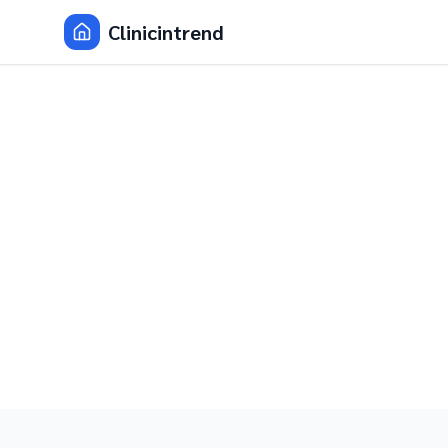
Clinicintrend