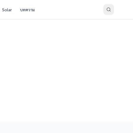
Solar
บทความ