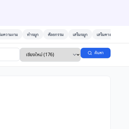
ริมความงาม
ทำจมูก
ศัลยกรรม
เสริมจมูก
เสริมคาง
ตาสอ
ค้นหา