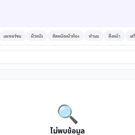
เลเซอร์ขน
ผิวหนัง
ตัดหนังหน้าท้อง
ทำนม
ดึงหน้า
เส
🔍
ไม่พบข้อมูล