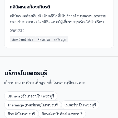
คลินิคหมอก้องเกียรติ
คลินิคหมอก้องเกียรติ เป็นคลินิกที่ให้บริการด้านสุขภาพและความ
งามอย่างครบวงจร โดยมีทีมแพทย์ผู้เชี่ยวชาญพร้อมให้คำปรึกษา
และดูแลอย่างใกล้ชิด ด้วยอุปกรณ์ที่ทันสมัยและมาตรฐานการรักษา
0
1232
ที่สูง
ตัดหนังหน้าท้อง
ศัลยกรรม
เสริมจมูก
บริการใน
เพชรบุรี
เลือกประเภทบริการเพื่อดูรายชื่อใน
เพชรบุรี
โดยเฉพาะ
Ulthera (อัลเทอร่า)
ใน
เพชรบุรี
Thermage (เทอร์มาจ)
ใน
เพชรบุรี
เลเซอร์ขน
ใน
เพชรบุรี
ผิวหนัง
ใน
เพชรบุรี
ตัดหนังหน้าท้อง
ใน
เพชรบุรี