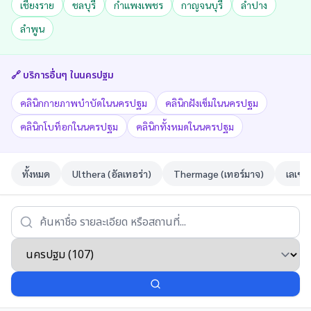
เชียงราย
ชลบุรี
กำแพงเพชร
กาญจนบุรี
ลำปาง
ลำพูน
🔗 บริการอื่นๆ ใน
นครปฐม
คลินิกกายภาพบำบัดในนครปฐม
คลินิกฝังเข็มในนครปฐม
คลินิกโบท็อกในนครปฐม
คลินิกทั้งหมดในนครปฐม
ทั้งหมด
Ulthera (อัลเทอร่า)
Thermage (เทอร์มาจ)
เลเซอ