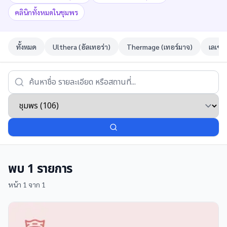
คลินิกทั้งหมดในชุมพร
ทั้งหมด
Ulthera (อัลเทอร่า)
Thermage (เทอร์มาจ)
เลเซอ
พบ
1
รายการ
หน้า
1
จาก
1