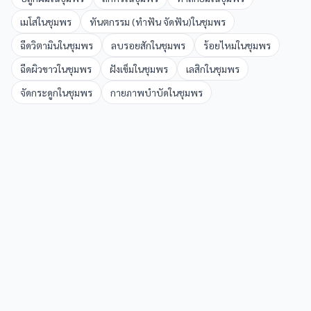
เมโส
ใน
ชุมพร
ทันตกรรม (ทำฟัน จัดฟัน)
ใน
ชุมพร
ฉีดวิตามิน
ใน
ชุมพร
ลบรอยสัก
ใน
ชุมพร
ร้อยไหม
ใน
ชุมพร
ฉีดผิวขาว
ใน
ชุมพร
ฝังเข็ม
ใน
ชุมพร
เลสิก
ใน
ชุมพร
จัดกระดูก
ใน
ชุมพร
กายภาพบำบัด
ใน
ชุมพร