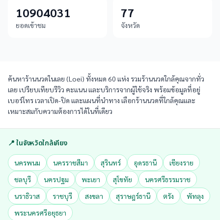
10904031
77
ยอดเข้าชม
จังหวัด
ค้นหาร้านนวดในเลย (Loei) ทั้งหมด 60 แห่ง รวมร้านนวดใกล้คุณจากทั่ว
เลย เปรียบเทียบรีวิว คะแนน และบริการจากผู้ใช้จริง พร้อมข้อมูลที่อยู่
เบอร์โทร เวลาเปิด-ปิด และแผนที่นำทาง เลือกร้านนวดที่ใกล้คุณและ
เหมาะสมกับความต้องการได้ในที่เดียว
📍 ในจังหวัดใกล้เคียง
นครพนม
นครราชสีมา
สุรินทร์
อุดรธานี
เชียงราย
ชลบุรี
นครปฐม
พะเยา
สุโขทัย
นครศรีธรรมราช
นราธิวาส
ราชบุรี
สงขลา
สุราษฎร์ธานี
ตรัง
พัทลุง
พระนครศรีอยุธยา