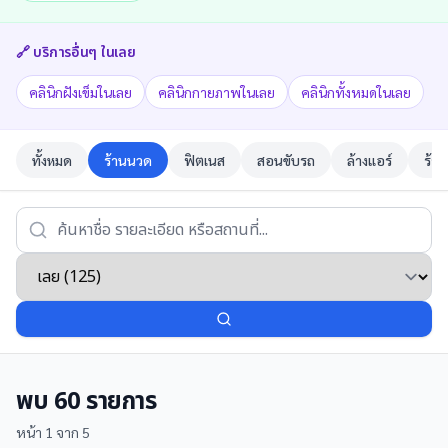
🔗 บริการอื่นๆ ใน
เลย
คลินิกฝังเข็มในเลย
คลินิกกายภาพในเลย
คลินิกทั้งหมดในเลย
ทั้งหมด
ร้านนวด
ฟิตเนส
สอนขับรถ
ล้างแอร์
ร้าน
พบ
60
รายการ
หน้า
1
จาก
5