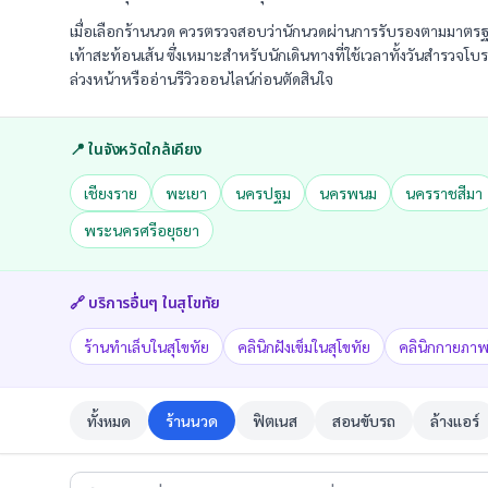
เมื่อเลือกร้านนวด ควรตรวจสอบว่านักนวดผ่านการรับรองตามมาตรฐ
เท้าสะท้อนเส้น ซึ่งเหมาะสำหรับนักเดินทางที่ใช้เวลาทั้งวันสำรวจ
ล่วงหน้าหรืออ่านรีวิวออนไลน์ก่อนตัดสินใจ
📍 ในจังหวัดใกล้เคียง
เชียงราย
พะเยา
นครปฐม
นครพนม
นครราชสีมา
พระนครศรีอยุธยา
🔗 บริการอื่นๆ ใน
สุโขทัย
ร้านทำเล็บในสุโขทัย
คลินิกฝังเข็มในสุโขทัย
คลินิกกายภาพ
ทั้งหมด
ร้านนวด
ฟิตเนส
สอนขับรถ
ล้างแอร์