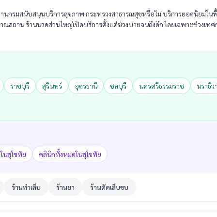
านกรมสนับสนุนบริการสุขภาพ กระทรวงสาธารณสุขหรือไม่ บริการยอดนิยมในพื
โบราณสถาน ร้านนวดส่วนใหญ่เปิดบริการตั้งแต่ช่วงบ่ายจนถึงดึก โดยเฉพาะช่วงเ
ราชบุรี
สุรินทร์
อุดรธานี
ชลบุรี
นครศรีธรรมราช
นราธิว
ในสุโขทัย
คลินิกทั้งหมดในสุโขทัย
ร้านทำเล็บ
ร้านยา
ร้านตัดเล็บขบ