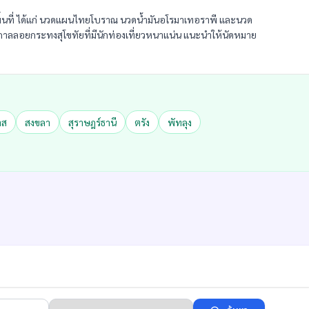
้นที่ ได้แก่ นวดแผนไทยโบราณ นวดน้ำมันอโรมาเทอราพี และนวด
ทศกาลลอยกระทงสุโขทัยที่มีนักท่องเที่ยวหนาแน่น แนะนำให้นัดหมาย
าส
สงขลา
สุราษฎร์ธานี
ตรัง
พัทลุง