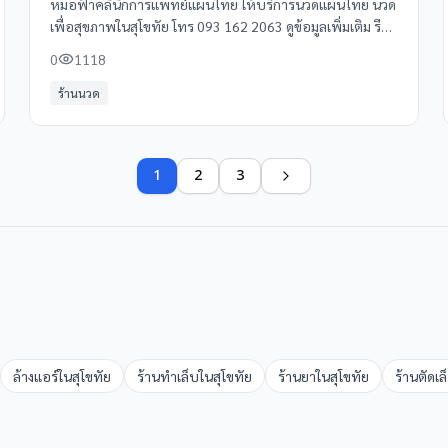
หมอฟ้าคลินิกการแพทย์แผนไทย ให้บริการนวดแผนไทย นวด
เพื่อสุขภาพในสุโขทัย โทร 093 162 2063 ดูข้อมูลเพิ่มเติม รีวิว
และแผนที่ได้ที่ Clinicintrend
0
1118
ร้านนวด
1
2
3
ล้างแอร์
ใน
สุโขทัย
ร้านทำเล็บ
ใน
สุโขทัย
ร้านยา
ใน
สุโขทัย
ร้านตัดเ