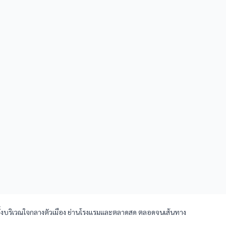
ญ ทั้งบริเวณใจกลางตัวเมือง ย่านโรงแรมและตลาดสด ตลอดจนเส้นทาง