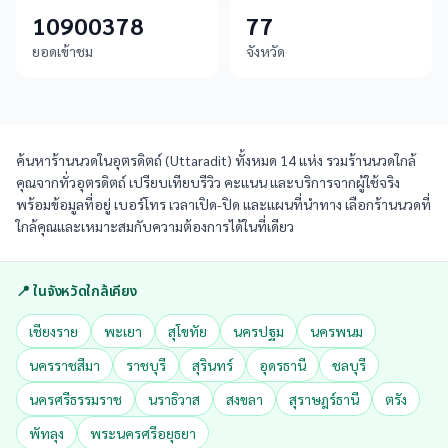
10900378
77
ยอดเข้าชม
จังหวัด
ค้นหาร้านนวดในอุตรดิตถ์ (Uttaradit) ทั้งหมด 14 แห่ง รวมร้านนวดใกล้
คุณจากทั่วอุตรดิตถ์ เปรียบเทียบรีวิว คะแนน และบริการจากผู้ใช้จริง
พร้อมข้อมูลที่อยู่ เบอร์โทร เวลาเปิด-ปิด และแผนที่นำทาง เลือกร้านนวดที่
ใกล้คุณและเหมาะสมกับความต้องการได้ในที่เดียว
📍 ในจังหวัดใกล้เคียง
เชียงราย
พะเยา
สุโขทัย
นครปฐม
นครพนม
นครราชสีมา
ราชบุรี
สุรินทร์
อุดรธานี
ชลบุรี
นครศรีธรรมราช
นราธิวาส
สงขลา
สุราษฎร์ธานี
ตรัง
พัทลุง
พระนครศรีอยุธยา