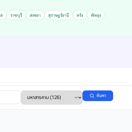
าส
ราชบุรี
สงขลา
สุราษฎร์ธานี
ตรัง
พัทลุง
ค้นหา