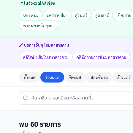
📍 ในจังหวัดใกล้เคียง
นครพนม
นครราชสีมา
สุรินทร์
อุดรธานี
เชียงราย
พระนครศรีอยุธยา
🔗 บริการอื่นๆ ใน
มหาสารคาม
คลินิกฝังเข็มในมหาสารคาม
คลินิกกายภาพในมหาสารคาม
ทั้งหมด
ร้านนวด
ฟิตเนส
สอนขับรถ
ล้างแอร์
พบ
60
รายการ