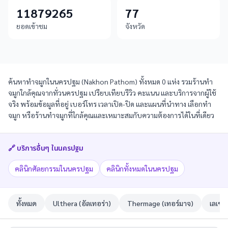
11879265
77
ยอดเข้าชม
จังหวัด
ค้นหาทำจมูกในนครปฐม (Nakhon Pathom) ทั้งหมด 0 แห่ง รวมร้านทำ
จมูกใกล้คุณจากทั่วนครปฐม เปรียบเทียบรีวิว คะแนน และบริการจากผู้ใช้
จริง พร้อมข้อมูลที่อยู่ เบอร์โทร เวลาเปิด-ปิด และแผนที่นำทาง เลือกทำ
จมูก หรือร้านทำจมูกที่ใกล้คุณและเหมาะสมกับความต้องการได้ในที่เดียว
🔗 บริการอื่นๆ ใน
นครปฐม
คลินิกศัลยกรรมในนครปฐม
คลินิกทั้งหมดในนครปฐม
ทั้งหมด
Ulthera (อัลเทอร่า)
Thermage (เทอร์มาจ)
เลเซอ