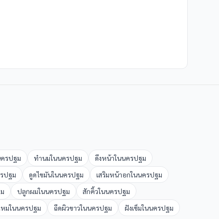
นครปฐม
ทำนม
ใน
นครปฐม
ดึงหน้า
ใน
นครปฐม
รปฐม
ดูดไขมัน
ใน
นครปฐม
เสริมหน้าอก
ใน
นครปฐม
ฐม
ปลูกผม
ใน
นครปฐม
สักคิ้ว
ใน
นครปฐม
ไหม
ใน
นครปฐม
ฉีดผิวขาว
ใน
นครปฐม
ฝังเข็ม
ใน
นครปฐม