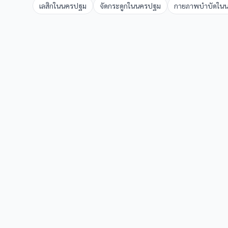
เลสิก
ใน
นครปฐม
จัดกระดูก
ใน
นครปฐม
กายภาพบำบัด
ใน