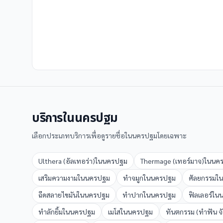
บริการใน
นครปฐม
เลือกประเภทบริการเพื่อดูรายชื่อใน
นครปฐม
โดยเฉพาะ
Ulthera (อัลเทอร่า)
ใน
นครปฐม
Thermage (เทอร์มาจ)
ใน
นค
เสริมความงาม
ใน
นครปฐม
ทำจมูก
ใน
นครปฐม
ศัลยกรรม
ใน
ฉีดสลายไขมัน
ใน
นครปฐม
ทำปาก
ใน
นครปฐม
ฟิลเลอร์
ใน
ทำลักยิ้ม
ใน
นครปฐม
เมโส
ใน
นครปฐม
ทันตกรรม (ทำฟัน จ