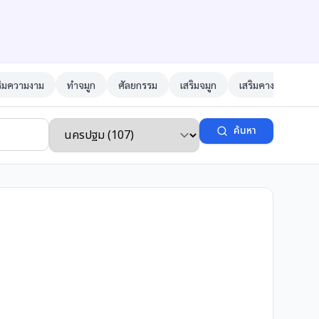
ริมความงาม
ทำจมูก
ศัลยกรรม
เสริมจมูก
เสริมคาง
ตาสอ
ค้นหา