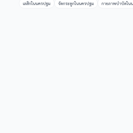
เลสิก
ใน
นครปฐม
จัดกระดูก
ใน
นครปฐม
กายภาพบำบัด
ใน