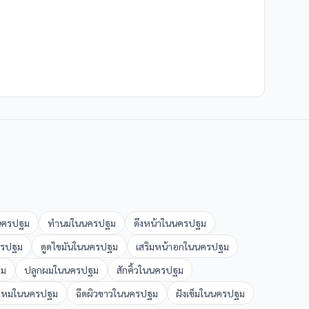
นครปฐม
ทำนม
ใน
นครปฐม
ดึงหน้า
ใน
นครปฐม
รปฐม
ดูดไขมัน
ใน
นครปฐม
เสริมหน้าอก
ใน
นครปฐม
ฐม
ปลูกผม
ใน
นครปฐม
สักคิ้ว
ใน
นครปฐม
ไหม
ใน
นครปฐม
ฉีดผิวขาว
ใน
นครปฐม
ฝังเข็ม
ใน
นครปฐม