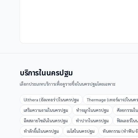
บริการใน
นครปฐม
เลือกประเภทบริการเพื่อดูรายชื่อใน
นครปฐม
โดยเฉพาะ
Ulthera (อัลเทอร่า)
ใน
นครปฐม
Thermage (เทอร์มาจ)
ใน
นค
เสริมความงาม
ใน
นครปฐม
ทำจมูก
ใน
นครปฐม
ศัลยกรรม
ใน
ฉีดสลายไขมัน
ใน
นครปฐม
ทำปาก
ใน
นครปฐม
ฟิลเลอร์
ใน
ทำลักยิ้ม
ใน
นครปฐม
เมโส
ใน
นครปฐม
ทันตกรรม (ทำฟัน จ