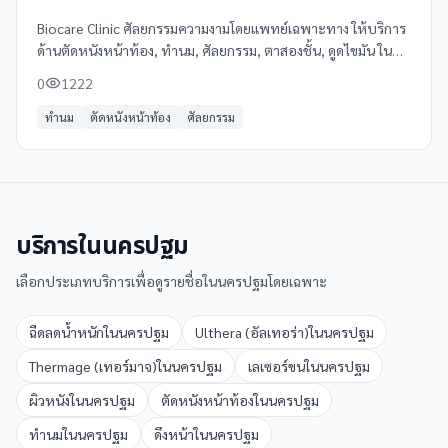
Biocare Clinic ศัลยกรรมความงามโดยแพทย์เฉพาะทาง ให้บริการ
ด้านตัดหนังหน้าท้อง, ทำนม, ศัลยกรรม, ตาสองชั้น, ดูดไขมัน ใน
นครพนม โทร 097 495 4444 ดูข้อมูลเพิ่มเติม รีวิว และแผนที่ได้ที่
0
1222
Clinicintrend
ทำนม
ตัดหนังหน้าท้อง
ศัลยกรรม
บริการใน
นครปฐม
เลือกประเภทบริการเพื่อดูรายชื่อใน
นครปฐม
โดยเฉพาะ
ฉีดลดน้ำหนัก
ใน
นครปฐม
Ulthera (อัลเทอร่า)
ใน
นครปฐม
Thermage (เทอร์มาจ)
ใน
นครปฐม
เลเซอร์ขน
ใน
นครปฐม
ผิวหนัง
ใน
นครปฐม
ตัดหนังหน้าท้อง
ใน
นครปฐม
ทำนม
ใน
นครปฐม
ดึงหน้า
ใน
นครปฐม