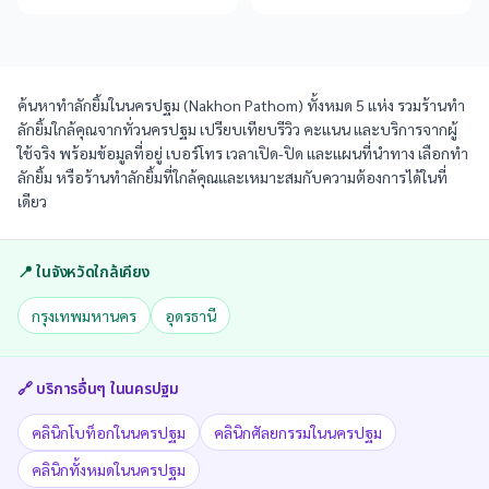
ค้นหาทำลักยิ้มในนครปฐม (Nakhon Pathom) ทั้งหมด 5 แห่ง รวมร้านทำ
ลักยิ้มใกล้คุณจากทั่วนครปฐม เปรียบเทียบรีวิว คะแนน และบริการจากผู้
ใช้จริง พร้อมข้อมูลที่อยู่ เบอร์โทร เวลาเปิด-ปิด และแผนที่นำทาง เลือกทำ
ลักยิ้ม หรือร้านทำลักยิ้มที่ใกล้คุณและเหมาะสมกับความต้องการได้ในที่
เดียว
📍 ในจังหวัดใกล้เคียง
กรุงเทพมหานคร
อุดรธานี
🔗 บริการอื่นๆ ใน
นครปฐม
คลินิกโบท็อกในนครปฐม
คลินิกศัลยกรรมในนครปฐม
คลินิกทั้งหมดในนครปฐม