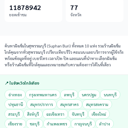
11878942
77
ยอดเข้าชม
จังหวัด
ค้นหาฝังเข็มในสุพรรณบุรี (Suphan Buri) ทั้งหมด 10 แห่ง รวมร้านฝังเข็ม
ใกล้คุณจากทั่วสุพรรณบุรี เปรียบเทียบรีวิว คะแนน และบริการจากผู้ใช้จริง
พร้อมข้อมูลที่อยู่ เบอร์โทร เวลาเปิด-ปิด และแผนที่นำทาง เลือกฝังเข็ม
หรือร้านฝังเข็มที่ใกล้คุณและเหมาะสมกับความต้องการได้ในที่เดียว
📍 ในจังหวัดใกล้เคียง
อ่างทอง
กรุงเทพมหานคร
ลพบุรี
นครปฐม
นนทบุรี
ปทุมธานี
สมุทรปราการ
สมุทรสาคร
สมุทรสงคราม
สระบุรี
สิงห์บุรี
ฉะเชิงเทรา
จันทบุรี
เชียงใหม่
เชียงราย
ชลบุรี
กำแพงเพชร
กาญจนบุรี
ลำปาง