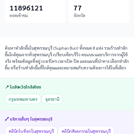
11896121
77
ยอดเข้าชม
จังหวัด
ค้นหาทำลักยิ้มในสุพรรณบุรี (Suphan Buri) ทั้งหมด 8 แห่ง รวมร้านทำลัก
ยิ้มใกล้คุณจากทั่วสุพรรณบุรี เปรียบเทียบรีวิว คะแนน และบริการจากผู้ใช้
จริง พร้อมข้อมูลที่อยู่ เบอร์โทร เวลาเปิด-ปิด และแผนที่นำทาง เลือกทำลัก
ยิ้ม หรือร้านทำลักยิ้มที่ใกล้คุณและเหมาะสมกับความต้องการได้ในที่เดียว
📍 ในจังหวัดใกล้เคียง
กรุงเทพมหานคร
อุดรธานี
🔗 บริการอื่นๆ ใน
สุพรรณบุรี
คลินิกโบท็อกในสุพรรณบุรี
คลินิกศัลยกรรมในสุพรรณบุรี