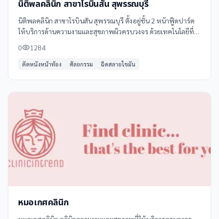
นิติพลคลินิก สาขาโรบินสัน สุพรรณบุรี
นิติพลคลินิก สาขาโรบินสัน สุพรรณบุรี ตั้งอยู่ชั้น 2 หน้าฟู๊ดปาร์ค
ให้บริการด้านความงามและสุขภาพผิวครบวงจร ด้วยเทคโนโลยีที่
ทันสมัยและทีมแพทย์ผู้เชี่ยวชาญ พร้อมให้คำปรึกษาและดูแล
0
1284
อย่างใกล้ชิด
ตัดหนังหน้าท้อง
ศัลยกรรม
ฉีดสลายไขมัน
หมอเกศคลินิก