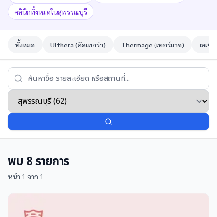
คลินิกทั้งหมดในสุพรรณบุรี
ทั้งหมด
Ulthera (อัลเทอร่า)
Thermage (เทอร์มาจ)
เลเซอ
พบ
8
รายการ
หน้า
1
จาก
1