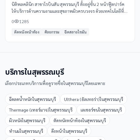
นิติพลคลินิก สาขาโรบินสัน สุพรรณบุรี ตั้งอยู่ชั้น 2 หน้าฟู๊ดปาร์ค
ให้บริการด้านความงามและสุขภาพผิวครบวงจร ด้วยเทคโนโลยีที่
ทันสมัยและทีมแพทย์ผู้เชี่ยวชาญ พร้อมให้คำปรึกษาและดูแล
0
1285
อย่างใกล้ชิด
ตัดหนังหน้าท้อง
ศัลยกรรม
ฉีดสลายไขมัน
บริการใน
สุพรรณบุรี
เลือกประเภทบริการเพื่อดูรายชื่อใน
สุพรรณบุรี
โดยเฉพาะ
ฉีดลดน้ำหนัก
ใน
สุพรรณบุรี
Ulthera (อัลเทอร่า)
ใน
สุพรรณบุรี
Thermage (เทอร์มาจ)
ใน
สุพรรณบุรี
เลเซอร์ขน
ใน
สุพรรณบุรี
ผิวหนัง
ใน
สุพรรณบุรี
ตัดหนังหน้าท้อง
ใน
สุพรรณบุรี
ทำนม
ใน
สุพรรณบุรี
ดึงหน้า
ใน
สุพรรณบุรี