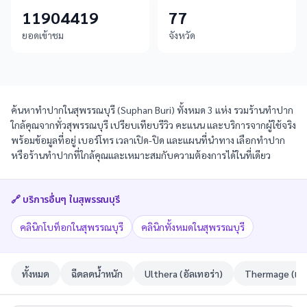
11904419
77
ยอดเข้าชม
จังหวัด
ค้นหาทำปากในสุพรรณบุรี (Suphan Buri) ทั้งหมด 3 แห่ง รวมร้านทำปาก
ใกล้คุณจากทั่วสุพรรณบุรี เปรียบเทียบรีวิว คะแนน และบริการจากผู้ใช้จริง
พร้อมข้อมูลที่อยู่ เบอร์โทร เวลาเปิด-ปิด และแผนที่นำทาง เลือกทำปาก
หรือร้านทำปากที่ใกล้คุณและเหมาะสมกับความต้องการได้ในที่เดียว
🔗 บริการอื่นๆ ใน
สุพรรณบุรี
คลินิกโบท็อกในสุพรรณบุรี
คลินิกทั้งหมดในสุพรรณบุรี
ทั้งหมด
ฉีดลดน้ำหนัก
Ulthera (อัลเทอร่า)
Thermage (เทอ