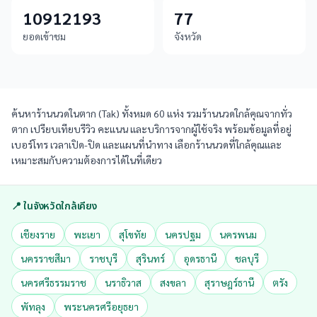
10912193
77
ยอดเข้าชม
จังหวัด
ค้นหาร้านนวดในตาก (Tak) ทั้งหมด 60 แห่ง รวมร้านนวดใกล้คุณจากทั่ว
ตาก เปรียบเทียบรีวิว คะแนน และบริการจากผู้ใช้จริง พร้อมข้อมูลที่อยู่
เบอร์โทร เวลาเปิด-ปิด และแผนที่นำทาง เลือกร้านนวดที่ใกล้คุณและ
เหมาะสมกับความต้องการได้ในที่เดียว
📍 ในจังหวัดใกล้เคียง
เชียงราย
พะเยา
สุโขทัย
นครปฐม
นครพนม
นครราชสีมา
ราชบุรี
สุรินทร์
อุดรธานี
ชลบุรี
นครศรีธรรมราช
นราธิวาส
สงขลา
สุราษฎร์ธานี
ตรัง
พัทลุง
พระนครศรีอยุธยา